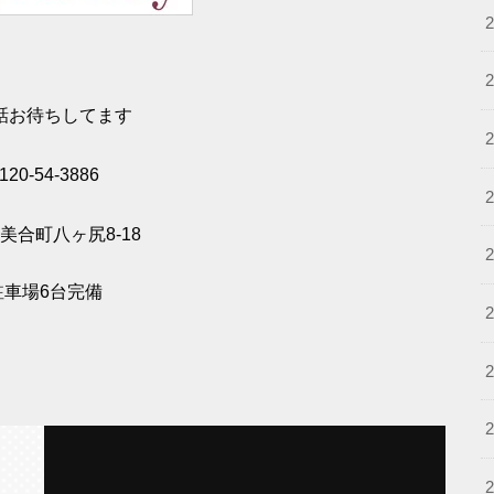
話お待ちしてます
120-54-3886
美合町八ヶ尻8-18
駐車場6台完備