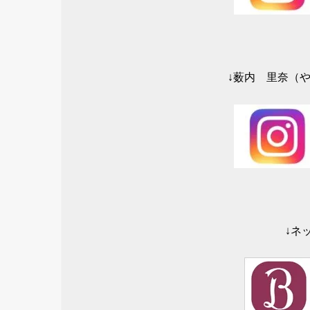
↓薮内 里奈（やぶ
↓ネ