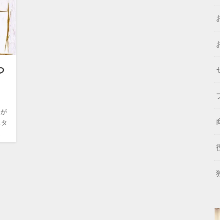
つ
りが
スタ
、
ード