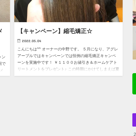
メ
【キャンペーン】縮毛矯正☆
2022.05.04
こんにちは^^ オーナーの中野です。 ５月になり、アグレ
アーブルではキャンペーンでは恒例の縮毛矯正キャンペ
ャン
ーンを実施中です！ ￥１１００お値引き＆ホームケアト
回で
リートメントをプレゼント♪ この時期にかけてしまえば夏
メ
まで髪の…
ズ