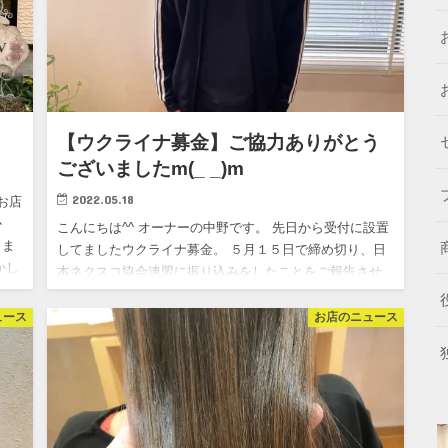
【ウクライナ募金】ご協力ありがとう
ございましたm(_ _)m
2022.05.18
お店
か
こんにちは^^ オーナーの中野です。 先日から受付に設置
しま
してましたウクライナ募金。 ５月１５日で締め切り、日
かし
本ネクスコ協会連盟に振り込みをしたことをご報告させ
て頂きます。 皆様の温かいご協力のおかげで、合計９５
３３円の募…
ュース
お店のニュース