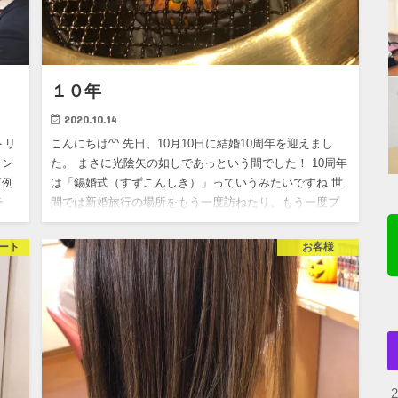
１０年
2020.10.14
トリ
こんにちは^^ 先日、10月10日に結婚10周年を迎えまし
ャン
た。 まさに光陰矢の如しであっという間でした！ 10周年
恒例
は「錫婚式（すずこんしき）」っていうみたいですね 世
そ
間では新婚旅行の場所をもう一度訪ねたり、もう一度プ
ロポ…
ート
お客様