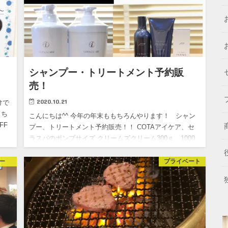
シャンプー・トリートメント予約販
売！
2020.10.21
けで
こち
こんにちは^^ 今年の年末ももちろんやります！ シャン
FF
プー、トリートメント予約販売！！ COTAアイケア、セ
ラスパのポンプサイズ クリームズクリーム300ｇ、1000
ｇ テモイプルームシャンプー、トリートメント、グリ…
ー
プライベート