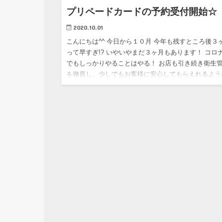
プリペードカードの予約受付開始☆
2020.10.01
こんにちは^^ 今日から１０月 今年も残すところ後３
って早すぎ!? いやいやまだ３ヶ月もあります！ コロ
でもしっかりやることはやる！ お店も引き続き衛生
を徹底し、少しでもお客様に安心してもらえれるよう
しな…