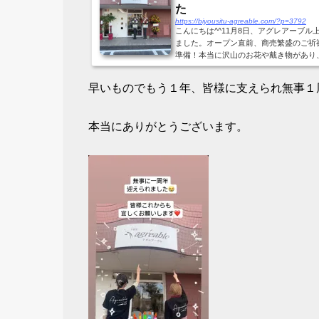
た
https://biyousitu-agreable.com/?p=3792
こんにちは^^11月8日、アグレアーブ
ました。オープン直前、商売繁盛のご祈
準備！本当に沢山のお花や戴き物があり
日はまだまだ慣れてないのもありバタバタし
早いものでもう１年、皆様に支えられ無事１
本当にありがとうございます。