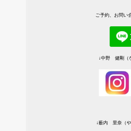
新
ッ
し
ク
い
し
ウ
て
ィ
く
ご予約、お問い合
ン
だ
ド
さ
ウ
い
で
(
開
新
き
し
ま
い
す
ウ
)
ィ
ン
ド
ウ
↓中野 健剛（な
で
開
き
ま
す
)
↓薮内 里奈（やぶ