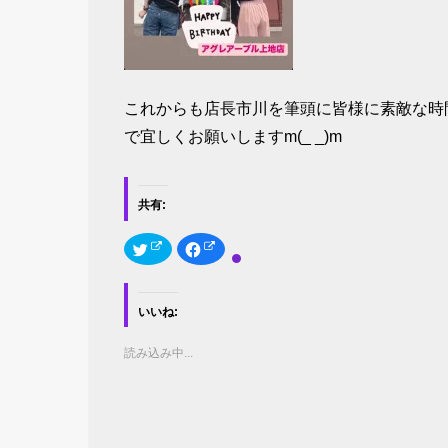
これからも店長市川を筆頭に皆様に素敵な時
で宜しくお願いしますm(_ _)m
共有:
ク
F
リ
a
ッ
c
ク
e
し
b
て
o
いいね:
T
o
w
k
i
で
t
共
読み込み中...
t
有
e
す
r
る
で
に
共
は
有
ク
(
リ