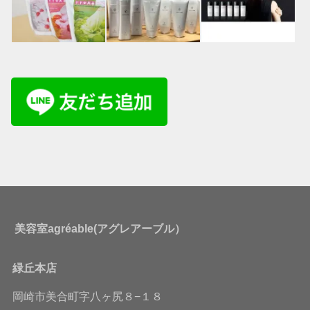
美容室agréable(アグレアーブル）
緑丘本店
岡崎市美合町字八ヶ尻８−１８