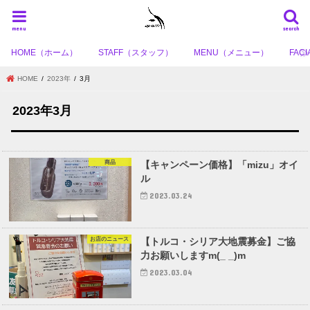
menu
search
HOME（ホーム）
STAFF（スタッフ）
MENU（メニュー）
FA
HOME
2023年
3月
2023年3月
商品
【キャンペーン価格】「mizu」オイ
ル
2023.03.24
お店のニュース
【トルコ・シリア大地震募金】ご協
力お願いしますm(_ _)m
2023.03.04