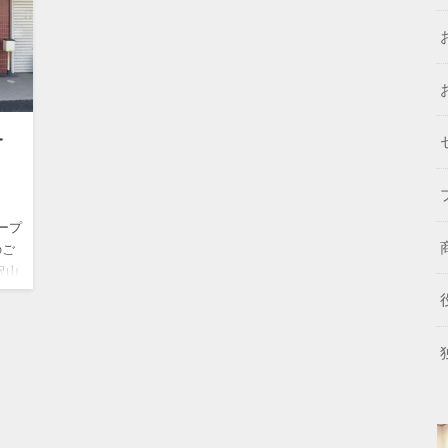
オ
ープ
のご
沢山
！