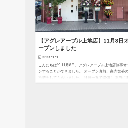
【アグレアーブル上地店】11月8日
ープンしました
2023.11.11
こんにちは^^ 11月8日、アグレアーブル上地店無事オ
ンすることができました。 オープン直前、商売繁盛
祈祷をしてもらいました。 社員一丸で準備！ 本当に
のお花や戴き物があり、感謝の気持ちでいっぱいです
初日…