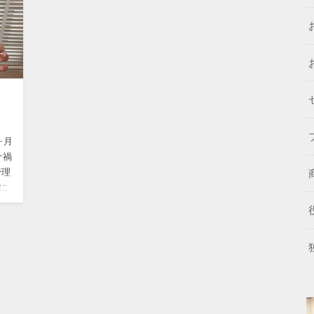
ヶ月
ナ禍
管理
に