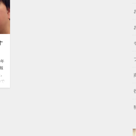
す
6年
報
た。
ので