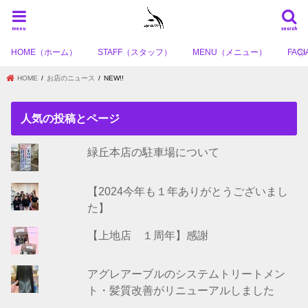
menu
search
HOME（ホーム）
STAFF（スタッフ）
MENU（メニュー）
FA
HOME
お店のニュース
NEW!!
人気の投稿とページ
緑丘本店の駐車場について
【2024今年も１年ありがとうございまし
た】
【上地店 １周年】感謝
アグレアーブルのシステムトリートメン
ト・髪質改善がリニューアルしました