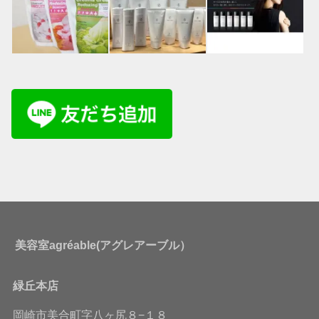
美容室agréable(アグレアーブル）
緑丘本店
岡崎市美合町字八ヶ尻８−１８