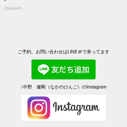
w
k
i
で
t
共
読み込み中...
t
有
e
す
r
る
で
に
共
は
有
ク
(
リ
新
ッ
し
ク
い
し
ウ
て
ィ
く
ご予約、お問い合わせはLINE＠で承ってます
ン
だ
ド
さ
ウ
い
で
(
開
新
き
し
ま
い
す
ウ
)
ィ
ン
ド
↓中野 健剛（なかのけんご）のInstagram
ウ
で
開
き
ま
す
)