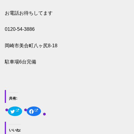
お電話お待ちしてます
0120-54-3886
岡崎市美合町八ヶ尻8-18
駐車場6台完備
共有:
ク
F
リ
a
ッ
c
ク
e
し
b
て
o
いいね:
T
o