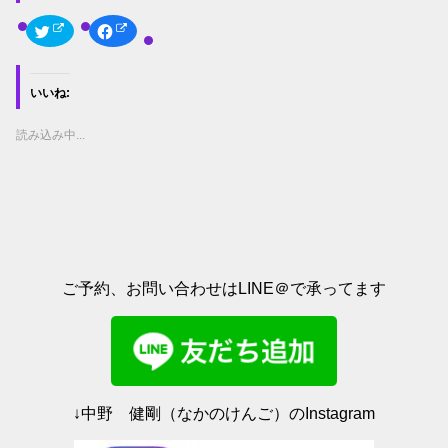
ク
F
リ
a
ッ
c
ク
e
し
b
て
o
いいね:
T
o
w
k
i
で
t
共
読み込み中...
t
有
e
す
r
る
で
に
共
は
有
ク
(
リ
新
ッ
し
ク
い
し
ウ
て
ィ
く
ご予約、お問い合わせはLINE＠で承ってます
ン
だ
ド
さ
ウ
い
で
(
開
新
き
し
ま
い
す
ウ
)
ィ
ン
ド
↓中野 健剛（なかのけんご）のInstagram
ウ
で
開