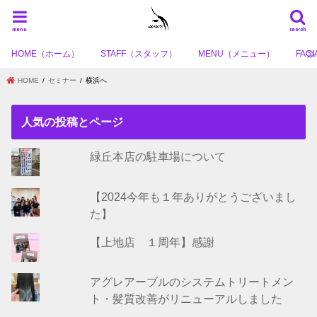
menu
search
HOME（ホーム）
STAFF（スタッフ）
MENU（メニュー）
FA
HOME
セミナー
横浜へ
人気の投稿とページ
緑丘本店の駐車場について
【2024今年も１年ありがとうございまし
た】
【上地店 １周年】感謝
アグレアーブルのシステムトリートメン
ト・髪質改善がリニューアルしました