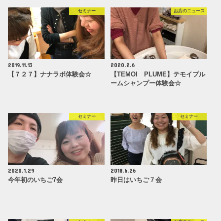
セミナー
お店のニュース
2019.11.13
2020.2.6
【７２７】ナナラボ体験会☆
【TEMOI PLUME】テモイプル
ームシャンプー体験会☆
セミナー
セミナー
2020.1.29
2018.6.26
今年初のいちご7会
昨日はいちご７会