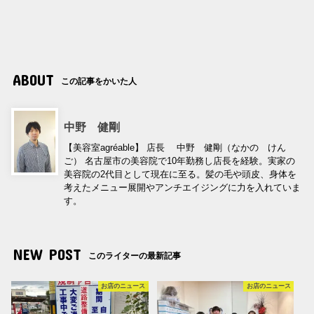
ABOUT
この記事をかいた人
中野 健剛
【美容室agréable】 店長 中野 健剛（なかの けん
ご） 名古屋市の美容院で10年勤務し店長を経験。実家の
美容院の2代目として現在に至る。髪の毛や頭皮、身体を
考えたメニュー展開やアンチエイジングに力を入れていま
す。
NEW POST
このライターの最新記事
お店のニュース
お店のニュース