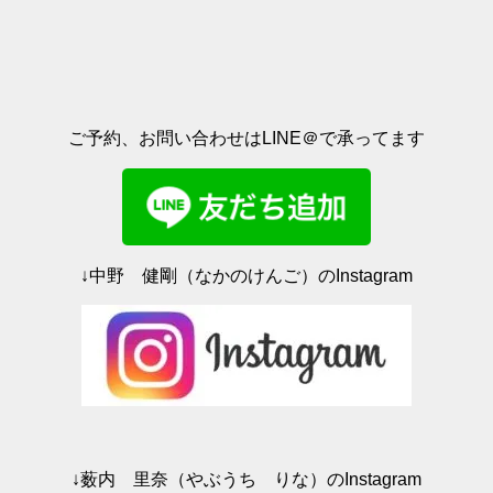
r
る
で
に
共
は
有
ク
(
リ
新
ッ
し
ク
い
し
ウ
て
ィ
く
ご予約、お問い合わせはLINE＠で承ってます
ン
だ
ド
さ
ウ
い
で
(
開
新
き
し
ま
い
す
ウ
)
ィ
ン
ド
↓中野 健剛（なかのけんご）のInstagram
ウ
で
開
き
ま
す
)
↓薮内 里奈（やぶうち りな）のInstagram