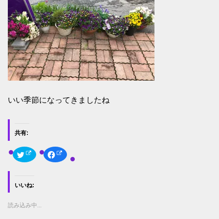
いい季節になってきましたね
共有:
ク
F
リ
a
ッ
c
ク
e
し
b
て
o
いいね:
T
o
w
k
i
で
t
共
読み込み中...
t
有
e
す