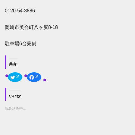
0120-54-3886
岡崎市美合町八ヶ尻8-18
駐車場6台完備
共有:
ク
F
リ
a
ッ
c
ク
e
し
b
て
o
いいね:
T
o
w
k
i
で
t
共
読み込み中...
t
有
e
す
r
る
で
に
共
は
有
ク
(
リ