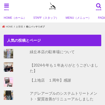
menu
search
HOME（ホーム）
STAFF（スタッフ）
MENU（メニュー）
FA
HOME
お客様
春にバッサリボブ
人気の投稿とページ
緑丘本店の駐車場について
【2024今年も１年ありがとうございまし
た】
【上地店 １周年】感謝
アグレアーブルのシステムトリートメン
ト・髪質改善がリニューアルしました