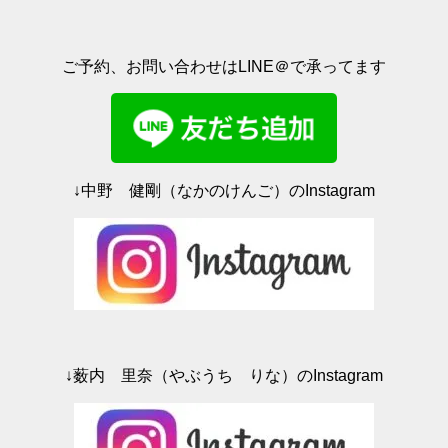
新
ッ
し
ク
い
し
ウ
て
ィ
く
ご予約、お問い合わせはLINE＠で承ってます
ン
だ
ド
さ
ウ
い
で
(
開
新
き
し
ま
い
す
ウ
)
ィ
ン
ド
↓中野 健剛（なかのけんご）のInstagram
ウ
で
開
き
ま
す
)
↓薮内 里奈（やぶうち りな）のInstagram