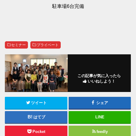
駐車場6台完備
セミナー
プライベート
この記事が気に入ったら
いいねしよう！
ツイート
シェア
はてブ
LINE
Pocket
feedly