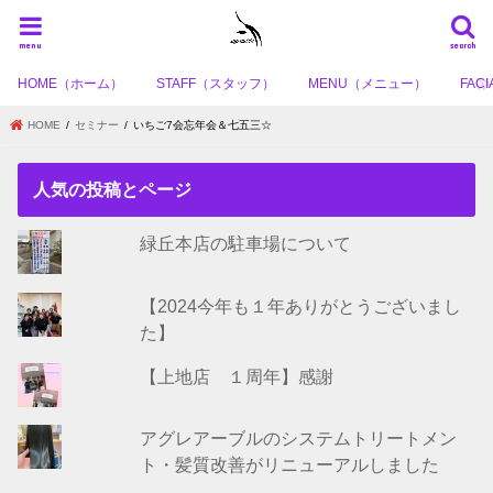
menu
search
HOME（ホーム）
STAFF（スタッフ）
MENU（メニュー）
FA
HOME
セミナー
いちご7会忘年会＆七五三☆
人気の投稿とページ
緑丘本店の駐車場について
【2024今年も１年ありがとうございまし
た】
【上地店 １周年】感謝
アグレアーブルのシステムトリートメン
ト・髪質改善がリニューアルしました