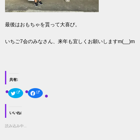
最後はおもちゃを貰って大喜び。
いちご7会のみなさん、来年も宜しくお願いしますm(__)m
共有:
ク
F
リ
a
ッ
c
ク
e
し
b
て
o
いいね:
T
o
w
k
i
で
t
共
読み込み中...
t
有
e
す
r
る