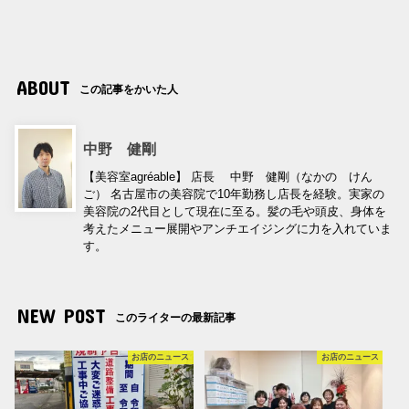
ABOUT
この記事をかいた人
中野 健剛
【美容室agréable】 店長 中野 健剛（なかの けん
ご） 名古屋市の美容院で10年勤務し店長を経験。実家の
美容院の2代目として現在に至る。髪の毛や頭皮、身体を
考えたメニュー展開やアンチエイジングに力を入れていま
す。
NEW POST
このライターの最新記事
お店のニュース
お店のニュース