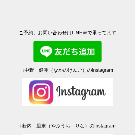
で
に
共
は
有
ク
(
リ
新
ッ
し
ク
い
し
ウ
て
ィ
く
ご予約、お問い合わせはLINE＠で承ってます
ン
だ
ド
さ
ウ
い
で
(
開
新
き
し
ま
い
す
ウ
)
ィ
ン
ド
↓中野 健剛（なかのけんご）のInstagram
ウ
で
開
き
ま
す
)
↓薮内 里奈（やぶうち りな）のInstagram