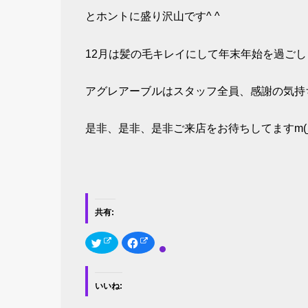
とホントに盛り沢山です^ ^
12月は髪の毛キレイにして年末年始を過ご
アグレアーブルはスタッフ全員、感謝の気持ち
是非、是非、是非ご来店をお待ちしてますm(_
共有:
ク
F
リ
a
ッ
c
ク
e
し
b
て
o
いいね:
T
o
w
k
i
で