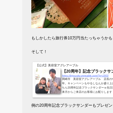
もしかしたら旅行券10万円当たっちゃうかも
そして！
【公式】美容室アグレアーブル
【20周年】記念ブラックサ
https://biyousitu-agreable.com/?p=1903
岡崎市 美容室アグレアーブル 店長の
年。キャンペーンもやるしなんか盛り上
ちら20周年記念ブラックサンダーｗ先日
来月からご来店のお客様にお配りします！毎
例の20周年記念ブラックサンダーもプレゼン