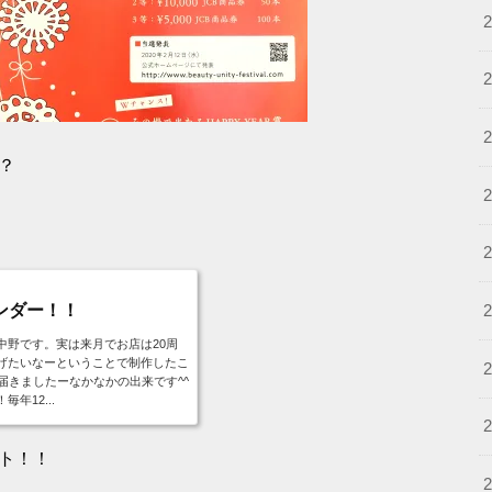
？
ンダー！！
中野です。実は来月でお店は20周
げたいなーということで制作したこ
届きましたーなかなかの出来です^^
年12...
ト！！