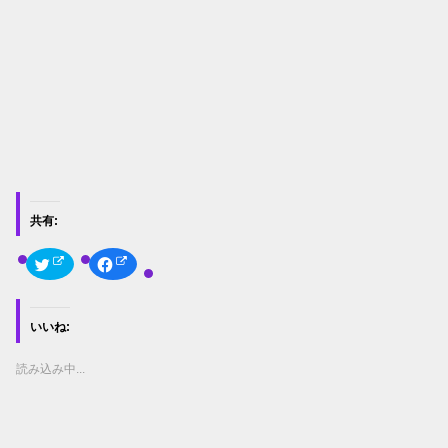
共有:
ク
F
リ
a
ッ
c
ク
e
し
b
て
o
いいね:
T
o
w
k
i
で
t
共
読み込み中...
t
有
e
す
r
る
で
に
共
は
有
ク