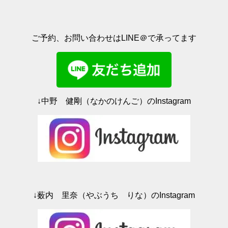
(
リ
新
ッ
し
ク
い
し
ウ
て
ィ
く
ご予約、お問い合わせはLINE＠で承ってます
ン
だ
ド
さ
ウ
い
で
(
開
新
き
し
ま
い
す
ウ
)
ィ
ン
ド
↓中野 健剛（なかのけんご）のInstagram
ウ
で
開
き
ま
す
)
↓薮内 里奈（やぶうち りな）のInstagram