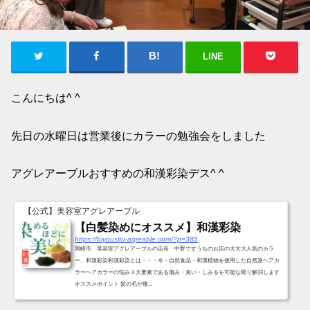
LINE
こんにちは^ ^
先日の水曜日は営業後にカラーの勉強会をしました
アグレアーブルおすすめの和漢彩染デス^ ^
【公式】美容室アグレアーブル
【白髪染めにオススメ】和漢彩染
https://biyousitu-agreable.com/?p=385
岡崎市 美容室アグレアーブルの店長 中野ですうちのお店の大大大人気のカラ
ー、和漢彩染和漢彩染とは・・・水・自然食品・和漢植物を使用した自然派ヘアカ
ラーヘアカラーの悩み３大要素である傷み・臭い・しみるを可能な限り解消します
オススメポイント 髪の毛が痩...