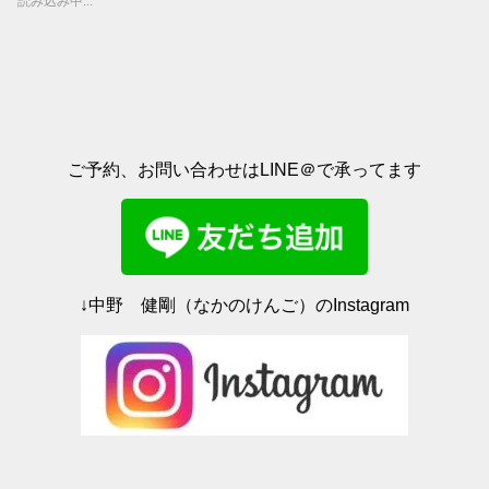
t
共
読み込み中...
t
有
e
す
r
る
で
に
共
は
有
ク
(
リ
新
ッ
し
ク
い
し
ウ
て
ィ
く
ご予約、お問い合わせはLINE＠で承ってます
ン
だ
ド
さ
ウ
い
で
(
開
新
き
し
ま
い
す
ウ
)
ィ
ン
ド
↓中野 健剛（なかのけんご）のInstagram
ウ
で
開
き
ま
す
)