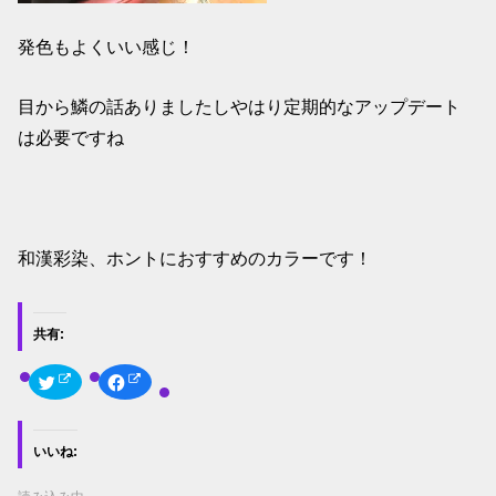
発色もよくいい感じ！
目から鱗の話ありましたしやはり定期的なアップデート
は必要ですね
和漢彩染、ホントにおすすめのカラーです！
共有:
ク
F
リ
a
ッ
c
ク
e
し
b
て
o
いいね:
T
o
w
k
i
で