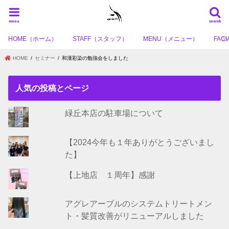
menu
search
HOME（ホーム）
STAFF（スタッフ）
MENU（メニュー）
FA
HOME
セミナー
和漢彩染の勉強会をしました
人気の投稿とページ
緑丘本店の駐車場について
【2024今年も１年ありがとうございまし
た】
【上地店 １周年】感謝
アグレアーブルのシステムトリートメン
ト・髪質改善がリニューアルしました