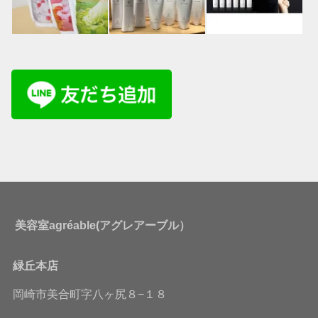
美容室agréable(アグレアーブル）
緑丘本店
岡崎市美合町字八ヶ尻８−１８