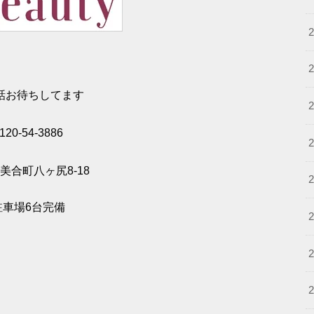
話お待ちしてます
120-54-3886
美合町八ヶ尻8-18
駐車場6台完備