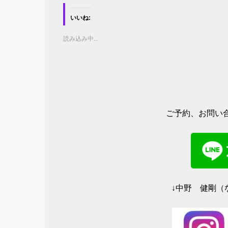
ク
e
し
b
て
o
いいね:
T
o
w
k
i
で
t
共
読み込み中...
t
有
e
す
r
る
で
に
共
は
有
ク
(
リ
新
ッ
し
ク
い
し
ウ
て
ィ
く
ご予約、お問い合
ン
だ
ド
さ
ウ
い
で
(
開
新
き
し
ま
い
す
ウ
)
ィ
ン
ド
ウ
↓中野 健剛（な
で
開
き
ま
す
)