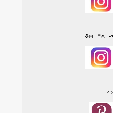
↓薮内 里奈（やぶ
↓ネ