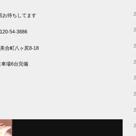
話お待ちしてます
120-54-3886
美合町八ヶ尻8-18
駐車場6台完備