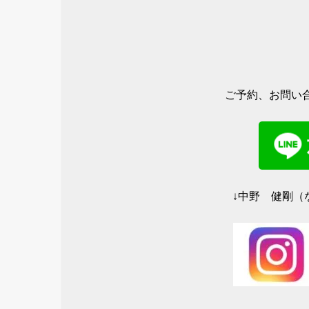
t
有
e
す
r
る
で
に
共
は
有
ク
(
リ
新
ッ
し
ク
い
し
ウ
て
ィ
く
ご予約、お問い合
ン
だ
ド
さ
ウ
い
で
(
開
新
き
し
ま
い
す
ウ
)
ィ
ン
ド
ウ
↓中野 健剛（な
で
開
き
ま
す
)