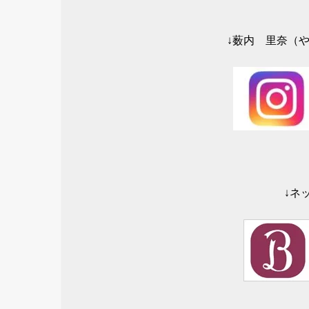
↓薮内 里奈（やぶ
↓ネ