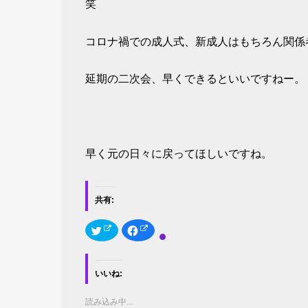
笑
コロナ禍での成人式、新成人はもちろん関係
延期の二次会、早くできるといいですねー。
早く元の日々に戻ってほしいですね。
共有:
ク
F
リ
a
ッ
c
ク
e
し
b
て
o
いいね:
T
o
w
k
i
で
t
共
読み込み中...