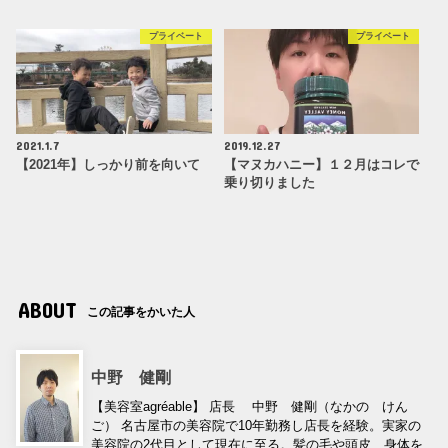
プライベート
プライベート
2021.1.7
2019.12.27
【2021年】しっかり前を向いて
【マヌカハニー】１２月はコレで
乗り切りました
ABOUT
この記事をかいた人
中野 健剛
【美容室agréable】 店長 中野 健剛（なかの けん
ご） 名古屋市の美容院で10年勤務し店長を経験。実家の
美容院の2代目として現在に至る。髪の毛や頭皮、身体を