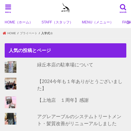
menu
search
HOME（ホーム）
STAFF（スタッフ）
MENU（メニュー）
FA
HOME
プライベート
入学式☆
人気の投稿とページ
緑丘本店の駐車場について
【2024今年も１年ありがとうございまし
た】
【上地店 １周年】感謝
アグレアーブルのシステムトリートメン
ト・髪質改善がリニューアルしました