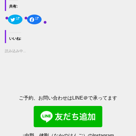
共有:
ク
F
リ
a
ッ
c
ク
e
し
b
て
o
いいね:
T
o
w
k
i
で
t
共
読み込み中...
t
有
e
す
r
る
で
に
共
は
有
ク
(
リ
新
ッ
し
ク
い
し
ウ
て
ィ
く
ご予約、お問い合わせはLINE＠で承ってます
ン
だ
ド
さ
ウ
い
で
(
開
新
き
し
ま
い
す
ウ
)
ィ
ン
ド
↓中野 健剛（なかのけんご）のInstagram