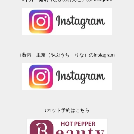
ウ
で
開
き
ま
す
)
↓薮内 里奈（やぶうち りな）のInstagram
↓ネット予約はこちら