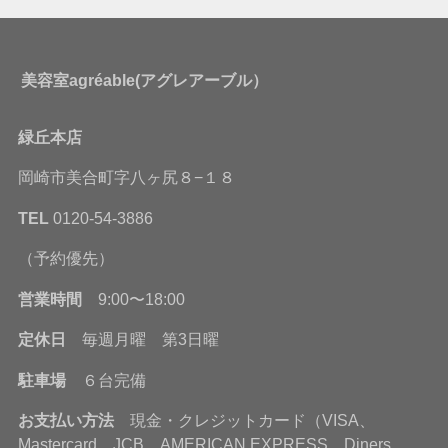
美容室agréable(アグレアーブル）
緑丘本店
岡崎市美合町字八ヶ尻８−１８
TEL
0120-54-3886
（予約優先）
営業時間
9:00〜18:00
定休日
毎週月曜 第3日曜
駐車場
６台完備
お支払い方法
現金・クレジットカード（VISA、
Mastercard、JCB、AMERICAN EXPRESS、Diners