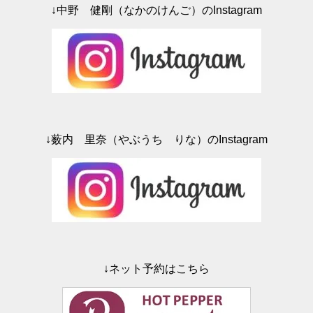
ン
ド
↓中野 健剛（なかのけんご）のInstagram
ウ
で
開
き
ま
す
)
↓薮内 里奈（やぶうち りな）のInstagram
↓ネット予約はこちら