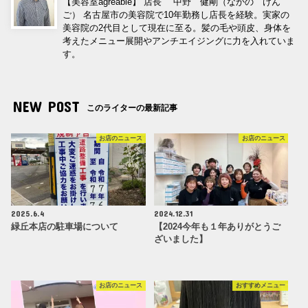
【美容室agréable】 店長 中野 健剛（なかの けん
ご） 名古屋市の美容院で10年勤務し店長を経験。実家の
美容院の2代目として現在に至る。髪の毛や頭皮、身体を
考えたメニュー展開やアンチエイジングに力を入れていま
す。
NEW POST
このライターの最新記事
お店のニュース
お店のニュース
2025.6.4
2024.12.31
緑丘本店の駐車場について
【2024今年も１年ありがとうご
ざいました】
お店のニュース
おすすめメニュー