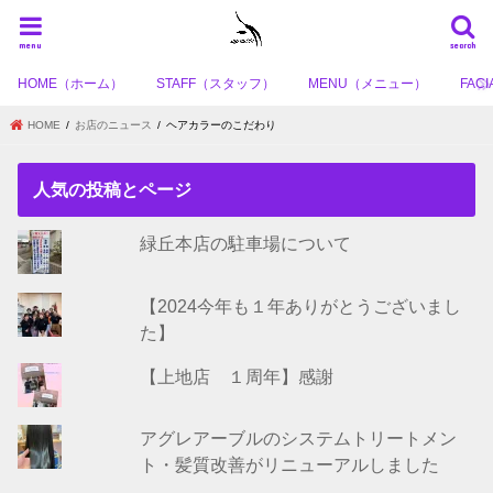
menu
search
HOME（ホーム）
STAFF（スタッフ）
MENU（メニュー）
FA
HOME
お店のニュース
ヘアカラーのこだわり
人気の投稿とページ
緑丘本店の駐車場について
【2024今年も１年ありがとうございまし
た】
【上地店 １周年】感謝
アグレアーブルのシステムトリートメン
ト・髪質改善がリニューアルしました