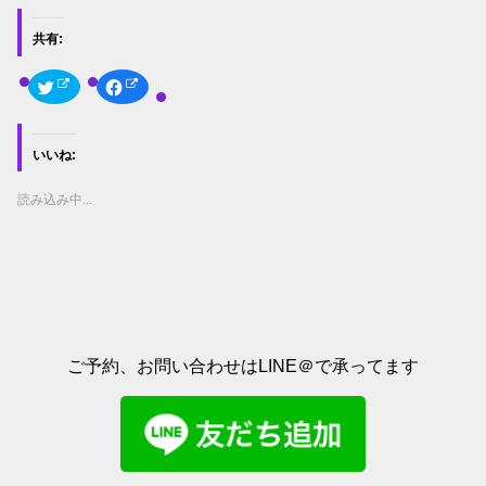
共有:
ク
F
リ
a
ッ
c
ク
e
し
b
て
o
いいね:
T
o
w
k
i
で
t
共
読み込み中...
t
有
e
す
r
る
で
に
共
は
有
ク
(
リ
新
ッ
し
ク
い
し
ウ
て
ィ
く
ご予約、お問い合わせはLINE＠で承ってます
ン
だ
ド
さ
ウ
い
で
(
開
新
き
し
ま
い
す
ウ
)
ィ