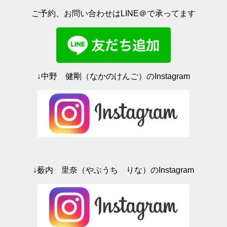
ウ
て
ィ
く
ご予約、お問い合わせはLINE＠で承ってます
ン
だ
ド
さ
ウ
い
で
(
開
新
き
し
ま
い
す
ウ
)
ィ
ン
ド
↓中野 健剛（なかのけんご）のInstagram
ウ
で
開
き
ま
す
)
↓薮内 里奈（やぶうち りな）のInstagram