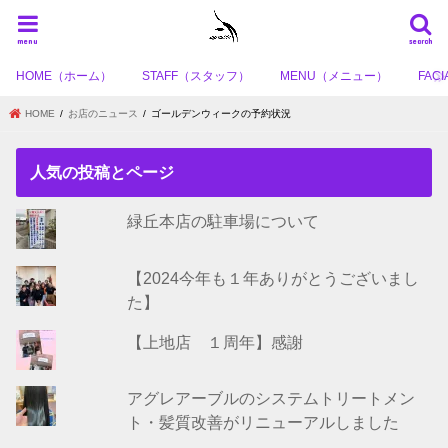
menu
search
HOME（ホーム）
STAFF（スタッフ）
MENU（メニュー）
FA
HOME
お店のニュース
ゴールデンウィークの予約状況
人気の投稿とページ
緑丘本店の駐車場について
【2024今年も１年ありがとうございまし
た】
【上地店 １周年】感謝
アグレアーブルのシステムトリートメン
ト・髪質改善がリニューアルしました