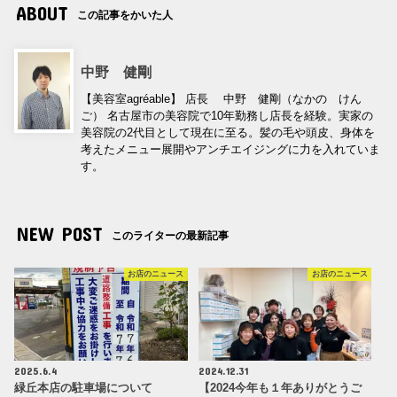
ABOUT
この記事をかいた人
中野 健剛
【美容室agréable】 店長 中野 健剛（なかの けん
ご） 名古屋市の美容院で10年勤務し店長を経験。実家の
美容院の2代目として現在に至る。髪の毛や頭皮、身体を
考えたメニュー展開やアンチエイジングに力を入れていま
す。
NEW POST
このライターの最新記事
お店のニュース
お店のニュース
2025.6.4
2024.12.31
緑丘本店の駐車場について
【2024今年も１年ありがとうご