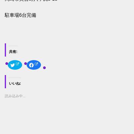
駐車場6台完備
共有:
ク
F
リ
a
ッ
c
ク
e
し
b
て
o
いいね:
T
o
w
k
i
で
t
共
読み込み中...
t
有
e
す
r
る
で
に
共
は
有
ク
(
リ
新
ッ
し
ク
い
し