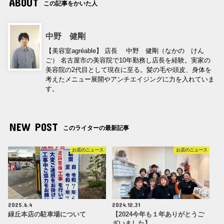
ABOUT
この記事をかいた人
中野 健剛
【美容室agréable】 店長 中野 健剛（なかの けん
ご） 名古屋市の美容院で10年勤務し店長を経験。実家の
美容院の2代目として現在に至る。髪の毛や頭皮、身体を
考えたメニュー展開やアンチエイジングに力を入れていま
す。
NEW POST
このライターの最新記事
お店のニュース
お店のニュース
2025.6.4
2024.12.31
緑丘本店の駐車場について
【2024今年も１年ありがとうご
ざいました】