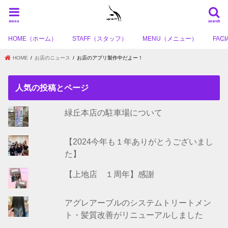
menu
search
HOME（ホーム）
STAFF（スタッフ）
MENU（メニュー）
FA
HOME
お店のニュース
お店のアプリ製作中だよー！
人気の投稿とページ
緑丘本店の駐車場について
【2024今年も１年ありがとうございまし
た】
【上地店 １周年】感謝
アグレアーブルのシステムトリートメン
ト・髪質改善がリニューアルしました