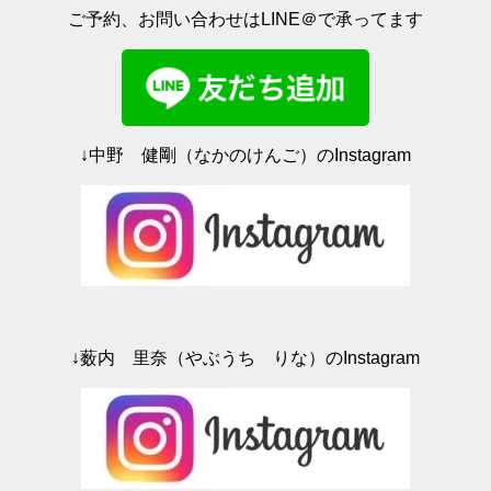
ィ
く
ご予約、お問い合わせはLINE＠で承ってます
ン
だ
ド
さ
ウ
い
で
(
開
新
き
し
ま
い
す
ウ
)
ィ
ン
ド
↓中野 健剛（なかのけんご）のInstagram
ウ
で
開
き
ま
す
)
↓薮内 里奈（やぶうち りな）のInstagram