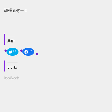
頑張るぞー！
共有:
ク
F
リ
a
ッ
c
ク
e
し
b
て
o
いいね:
T
o
w
k
i
で
t
共
読み込み中...
t
有
e
す
r
る
で
に
共
は
有
ク
(
リ
新
ッ
し
ク
い
し
ウ
て