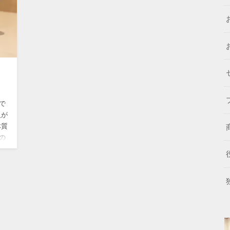
で
人が
体質
の