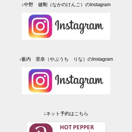
ン
ド
↓中野 健剛（なかのけんご）のInstagram
ウ
で
開
き
ま
す
)
↓薮内 里奈（やぶうち りな）のInstagram
↓ネット予約はこちら