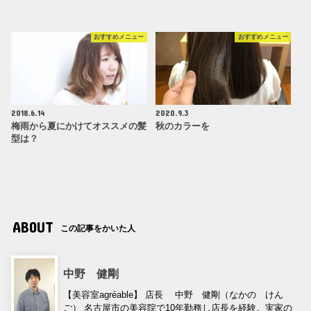
おすすめメニュー
おすすめメニュー
2018.6.14
2020.9.3
梅雨から夏にかけてオススメの髪
秋のカラーを
型は？
ABOUT
この記事をかいた人
中野 健剛
【美容室agréable】 店長 中野 健剛（なかの けん
ご） 名古屋市の美容院で10年勤務し店長を経験。実家の