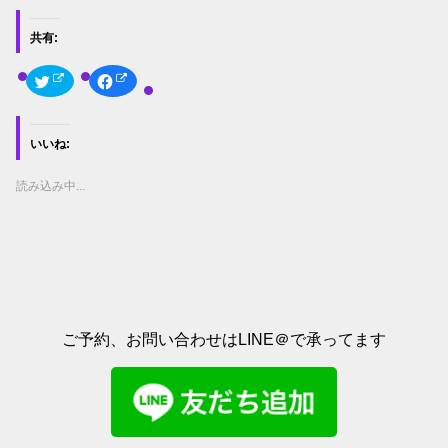
共有:
ク
F
リ
a
ッ
c
ク
e
し
b
て
o
いいね:
T
o
w
k
i
で
t
共
読み込み中...
t
有
e
す
r
る
で
に
共
は
有
ク
(
リ
新
ッ
し
ク
い
し
ウ
て
ィ
く
ご予約、お問い合わせはLINE＠で承ってます
ン
だ
ド
さ
ウ
い
で
(
開
新
き
し
ま
い
す
ウ
)
ィ